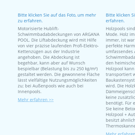
Bitte klicken Sie auf das Foto, um mehr
Bitte klicken 
zu erfahren.
erfahren.
Motorisierte Hublift-
Holzpools sin
Schwimmbadabdeckungen von ARGANA
Mode. Holz im
POOL. Die Liftabdeckung wird mit Hilfe
immer, ist war
von vier präzise laufenden Profi-Elektro-
perfekte Harm
Kettenzügen aus der Industrie
umfassendes 
angehoben. Die Abdeckung ist
Schwimmbadanl
begehbar, kann aber auf Wunsch
den heimisch
bespielbar (Belastung bis zu 250 kg/m²)
Holzpool kann
gestaltet werden. Die gewonnene Fläche
transportiert 
lässt vielfältige Nutzungsmöglichkeiten
Baukastensys
zu; bei Außenpools wie auch bei
wird. Die Holz
Innenpools.
Dämmeigensch
keine zusätzl
Mehr erfahren >>
benötigt. Für 
Sie keine Bet
Holzpool + Au
besitzt ähnlic
Thermoskanne
Mehr erfahren