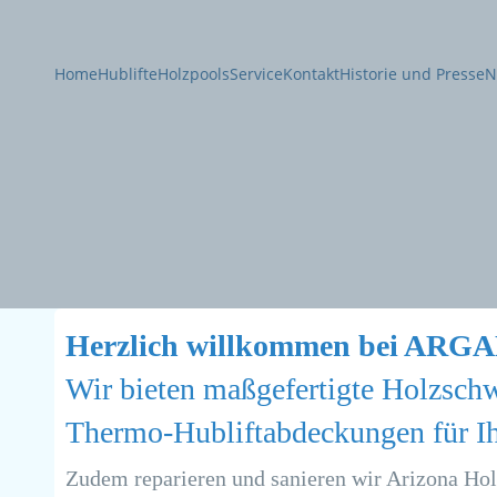
Home
Hublifte
Holzpools
Service
Kontakt
Historie und Presse
N
Herzlich willkommen bei AR
Wir bieten maßgefertigte Holzsc
Thermo-Hubliftabdeckungen für Ih
Zudem reparieren und sanieren wir Arizona Hol